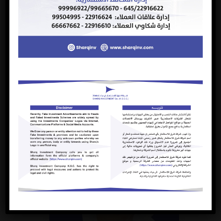
Mr. Khaled Khalil Awad
Vice Chairman & CEO