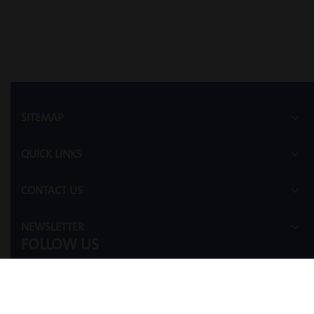
SITEMAP
QUICK LINKS
CONTACT US
NEWSLETTER
FOLLOW US
Facebook
Twitter
LinkedIn
Instagram