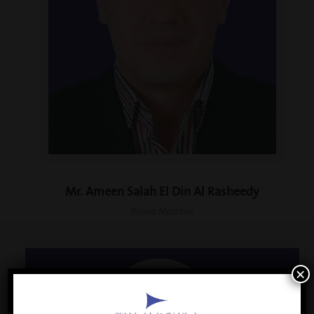
Mr. Ameen Salah El Din Al Rasheedy
Board Member
×