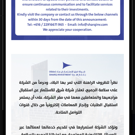
من إجراءات قانونية لحماية هذه الحقوق.
بريدك الإلكتروني
_____________________________________________________
The copyrights of this website, the content and the official logo
رسالتك (اختياري)
are owned by
Sharq Investment Company (K.S.C.C.) closed, It is
prohibited to redistribute, publish, photograph, record, or use
the information storage and retrieval system for the contents of
the website, The breach of these conditions is a violation of
Copyrights and intellectual property. Sharq Investment
Company may take whatever legal action to protect these rights
ACCEPT
خريطة الموقع