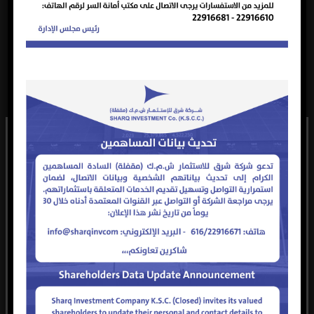
علاقته بالمبلغ ضده
الرقم المدني او الهوية
العنوان او المحل المختار
رقم الهاتف
تعود حقوق النشر لهذا الموقع الإلكتروني ومحتواه والشعار
الرسمي للشركة إلى شركة شرق للاستثمار (ش.م.ك.م) مقفلة،
ويحظر إعادة التوزيع أو النشر أو التصوير الفوتوغرافي أو التسجيل أو
رقم الفاكس
استخدام نظام تخزين المعلومات واسترجاعها لمحتويات الموقع
الإلكتروني ويعد الإخلال بهذه الشروط انتهاكاً لحقوق الطبع والنشر
والملكية الفكرية ويجوز لشركة شرق للاستثمار اتخاذ ما تراه مناسباَ